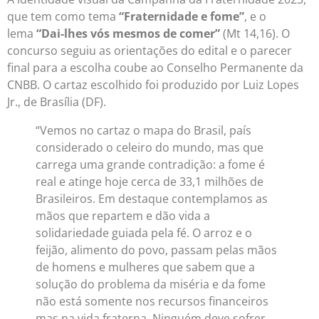
que tem como tema
“Fraternidade e fome”
, e o
lema
“Dai-lhes vós mesmos de comer”
(Mt 14,16). O
concurso seguiu as orientações do edital e o parecer
final para a escolha coube ao Conselho Permanente da
CNBB. O cartaz escolhido foi produzido por Luiz Lopes
Jr., de Brasília (DF).
“Vemos no cartaz o mapa do Brasil, país
considerado o celeiro do mundo, mas que
carrega uma grande contradição: a fome é
real e atinge hoje cerca de 33,1 milhões de
Brasileiros. Em destaque contemplamos as
mãos que repartem e dão vida a
solidariedade guiada pela fé. O arroz e o
feijão, alimento do povo, passam pelas mãos
de homens e mulheres que sabem que a
solução do problema da miséria e da fome
não está somente nos recursos financeiros
mas na vida fraterna. Ninguém deve sofrer