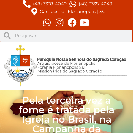
(48) 3338-4049
(48) 3338-4049
Campeche | Florianópolis | SC
Pela terceira vez a
fome é tratada pela
Igreja no Brasil, na
Campanha da