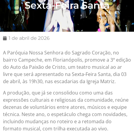
Sexta-Feira Santa
1 de abril de 2026
A Paróquia Nossa Senhora do Sagrado Coração, no
bairro Campeche, em Florianópolis, promove a 3ª edição
do Auto da Paixão de Cristo, um teatro musical ao ar
livre que será apresentado na Sexta-Feira Santa, dia 03
de abril, às 19h30, nas escadarias da Igreja Matriz.
A produção, que já se consolidou como uma das
expressões culturais e religiosas da comunidade, reúne
dezenas de voluntários entre atores, músicos e equipe
técnica. Neste ano, o espetáculo chega com novidades,
incluindo mudanças no roteiro e a retomada do
formato musical, com trilha executada ao vivo.