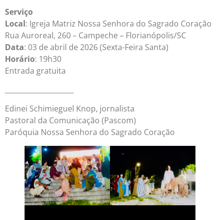
Serviço
Local
: Igreja Matriz Nossa Senhora do Sagrado Coração
Rua Auroreal, 260 – Campeche – Florianópolis/SC
Data
: 03 de abril de 2026 (Sexta-Feira Santa)
Horário
: 19h30
Entrada gratuita
____________________
Edinei Schimieguel Knop, jornalista
Pastoral da Comunicação (Pascom)
Paróquia Nossa Senhora do Sagrado Coração