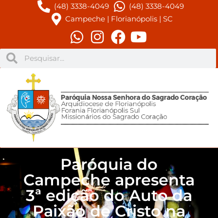
(48) 3338-4049
(48) 3338-4049
Campeche | Florianópolis | SC
Paróquia do
Campeche apresenta
3ª edição do Auto da
Paixão de Cristo na