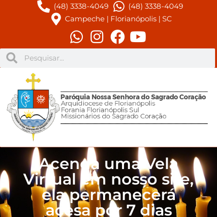
(48) 3338-4049
(48) 3338-4049
Campeche | Florianópolis | SC
Acenda uma Vela
Virtual em nosso site,
ela permanecerá
acesa por 7 dias