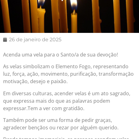
26 de janeiro de 2025
Acenda uma vela para o Santo/a de sua devoção!
As velas simbolizam o Elemento Fogo, representando
luz, força, ação, movimento, purificação, transformação
motivação, desejo e paixão.
Em diversas culturas, acender velas é um ato sagrado,
que expressa mais do que as palavras podem
expressar.Tem a ver com gratidão.
Também pode ser uma forma de pedir graças,
agradecer bençãos ou rezar por alguém querido.