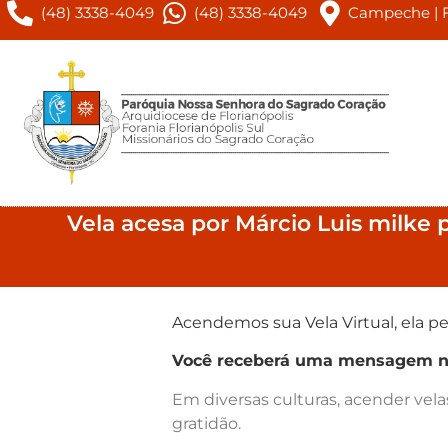
(48) 3338-4049
(48) 3338-4049
Campeche | Fl
Vela acesa por Márcio Luis milke
Acendemos sua Vela Virtual, ela pe
Você receberá uma mensagem no 
Em diversas culturas, acender vel
gratidão.