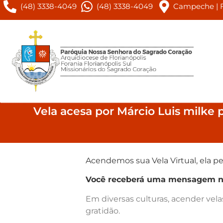
(48) 3338-4049
(48) 3338-4049
Campeche | Fl
Vela acesa por Márcio Luis milke 
Acendemos sua Vela Virtual, ela pe
Você receberá uma mensagem no 
Em diversas culturas, acender vel
gratidão.