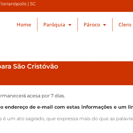
orianópolis | SC
Home
Paróquia
Pároco
Clero
para São Cristóvão
rmanecerá acesa por 7 dias.
endereço de e-mail com estas informações e um lin
as é um ato sagrado, que expressa mais do que as palav