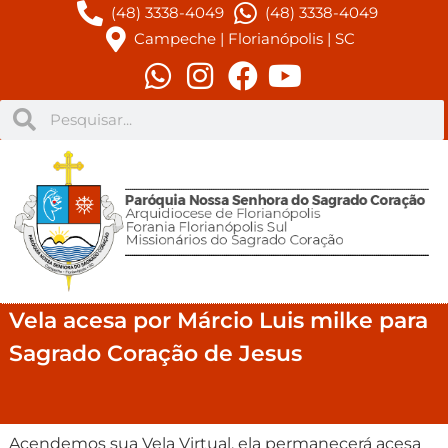
(48) 3338-4049
(48) 3338-4049
Campeche | Florianópolis | SC
Vela acesa por Márcio Luis milke para
Sagrado Coração de Jesus
Acendemos sua Vela Virtual, ela permanecerá acesa