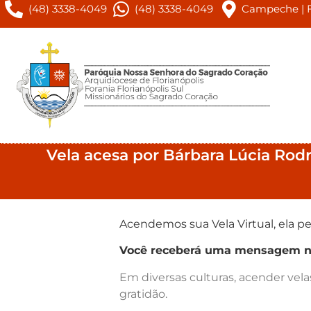
(48) 3338-4049
(48) 3338-4049
Campeche | Fl
Vela acesa por Bárbara Lúcia Rodr
Acendemos sua Vela Virtual, ela pe
Você receberá uma mensagem no 
Em diversas culturas, acender vel
gratidão.