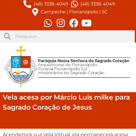
(48) 3338-4049
(48) 3338-4049
Campeche | Florianópolis | SC
Vela acesa por Márcio Luis milke para
Sagrado Coração de Jesus
Acendemos sua Vela Virtual, ela permanecerá acesa