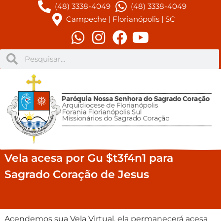
(48) 3338-4049
(48) 3338-4049
Campeche | Florianópolis | SC
Vela acesa por Gu $t3f4n1 para
Sagrado Coração de Jesus
Acendemos sua Vela Virtual, ela permanecerá acesa