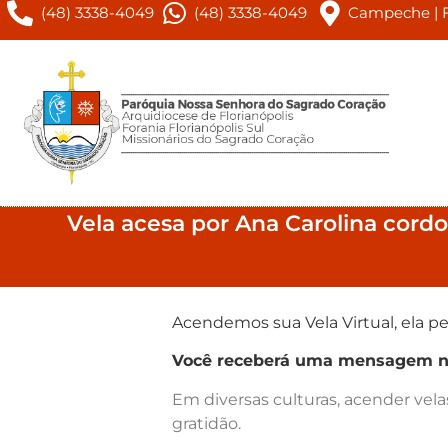
(48) 3338-4049
(48) 3338-4049
Campeche | Fl
Vela acesa por Ana Carolina cord
Acendemos sua Vela Virtual, ela pe
Você receberá uma mensagem no 
Em diversas culturas, acender vel
gratidão.