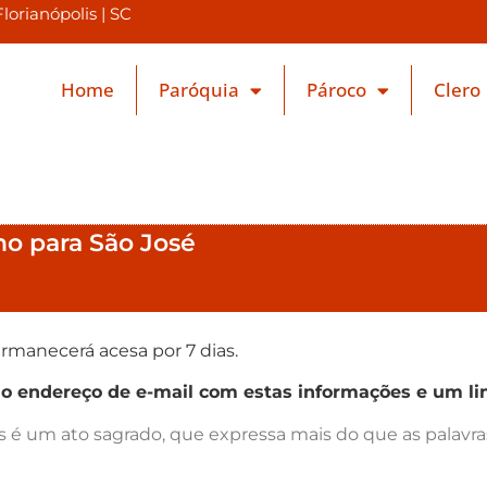
orianópolis | SC
Home
Paróquia
Pároco
Clero
lho para São José
rmanecerá acesa por 7 dias.
endereço de e-mail com estas informações e um lin
as é um ato sagrado, que expressa mais do que as palav