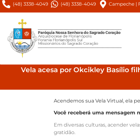
(48) 3338-4049
(48) 3338-4049
Campeche | Fl
Vela acesa por Okcikley Basílio fi
Acendemos sua Vela Virtual, ela pe
Você receberá uma mensagem no 
Em diversas culturas, acender vel
gratidão.