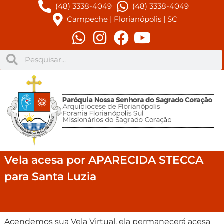
(48) 3338-4049
(48) 3338-4049
Campeche | Florianópolis | SC
Vela acesa por APARECIDA STECCA
para Santa Luzia
Acendemos sua Vela Virtual, ela permanecerá acesa