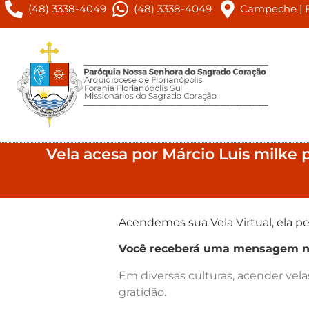
(48) 3338-4049
(48) 3338-4049
Campeche | Fl
Vela acesa por Márcio Luis milke
Acendemos sua Vela Virtual, ela pe
Você receberá uma mensagem no 
Em diversas culturas, acender vel
gratidão.