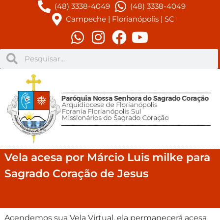
(48) 3338-4049
(48) 3338-4049
Campeche | Florianópolis | SC
Vela acesa por Márcio Luis milke para
Sagrado Coração de Jesus
Acendemos sua Vela Virtual, ela permanecerá acesa