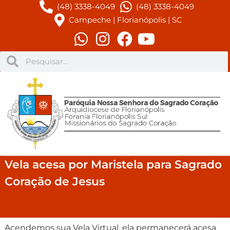
(48) 3338-4049
(48) 3338-4049
Campeche | Florianópolis | SC
Vela acesa por Maristela para Sagrado
Coração de Jesus
Acendemos sua Vela Virtual, ela permanecerá acesa