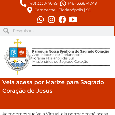
(48) 3338-4049
(48) 3338-4049
Campeche | Florianópolis | SC
Vela acesa por Marize para Sagrado
Coração de Jesus
Acendemos sua Vela Virtual, ela permanecerá acesa