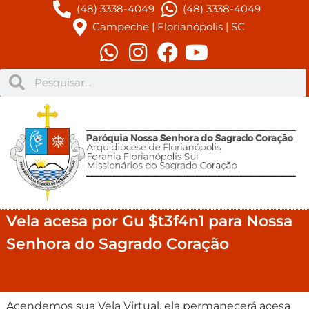
(48) 3338-4049
(48) 3338-4049
Campeche | Florianópolis | SC
Vela acesa por Gu $t3f4n1 para Nossa
Senhora do Sagrado Coração
Acendemos sua Vela Virtual, ela permanecerá acesa