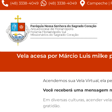
(48) 3338-4049
(48) 3338-4049
Campeche | Fl
Vela acesa por Márcio Luis milke 
Acendemos sua Vela Virtual, ela pe
Você receberá uma mensagem no 
Em diversas culturas, acender vel
gratidão.