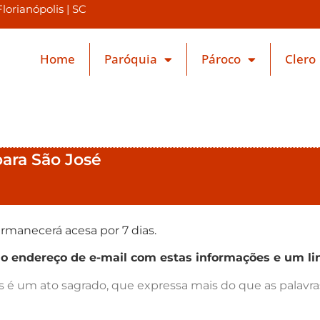
orianópolis | SC
Home
Paróquia
Pároco
Clero
para São José
rmanecerá acesa por 7 dias.
endereço de e-mail com estas informações e um lin
as é um ato sagrado, que expressa mais do que as palav