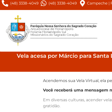
(48) 3338-4049
(48) 3338-4049
Campeche | Fl
Vela acesa por Márcio para Santa 
Acendemos sua Vela Virtual, ela pe
Você receberá uma mensagem no 
Em diversas culturas, acender vel
gratidão.