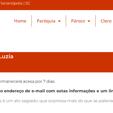
orianópolis | SC
Home
Paróquia
Pároco
Clero
Luzia
rmanecerá acesa por 7 dias.
endereço de e-mail com estas informações e um lin
as é um ato sagrado, que expressa mais do que as palav