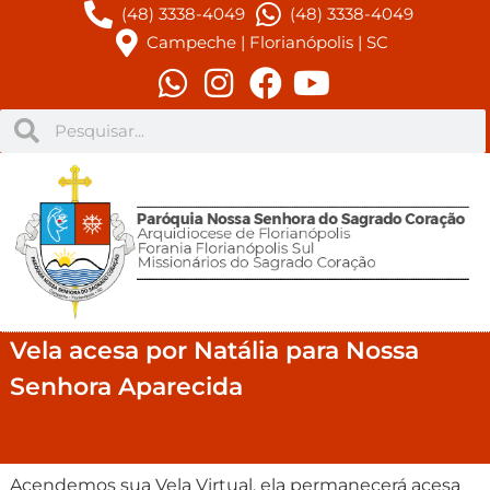
(48) 3338-4049
(48) 3338-4049
Campeche | Florianópolis | SC
Vela acesa por Natália para Nossa
Senhora Aparecida
Acendemos sua Vela Virtual, ela permanecerá acesa