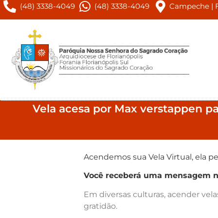
(48) 3338-4049
(48) 3338-4049
Campeche | Fl
Vela acesa por Max verstappen pa
Acendemos sua Vela Virtual, ela pe
Você receberá uma mensagem no 
Em diversas culturas, acender vel
gratidão.