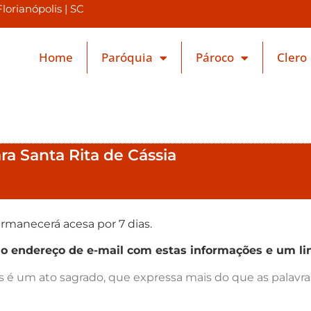
orianópolis | SC
Home
Paróquia
Pároco
Clero
ra Santa Rita de Cássia
rmanecerá acesa por 7 dias.
endereço de e-mail com estas informações e um lin
as é um ato sagrado, que expressa mais do que as palav