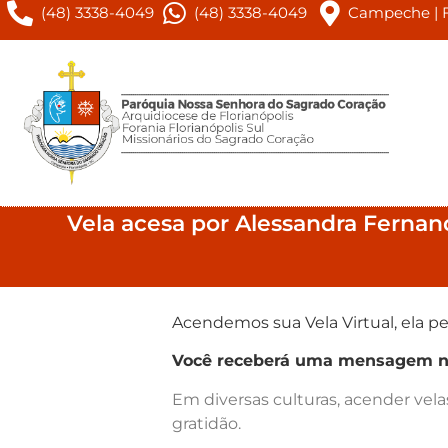
(48) 3338-4049
(48) 3338-4049
Campeche | Fl
Vela acesa por Alessandra Ferna
Acendemos sua Vela Virtual, ela pe
Você receberá uma mensagem no 
Em diversas culturas, acender vel
gratidão.