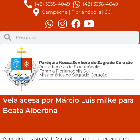
(48) 3338-4049
(48) 3338-4049
Campeche | Florianópolis | SC
Vela acesa por Márcio Luis milke para
Beata Albertina
Acendemos sua Vela Virtual, ela permanecerá acesa