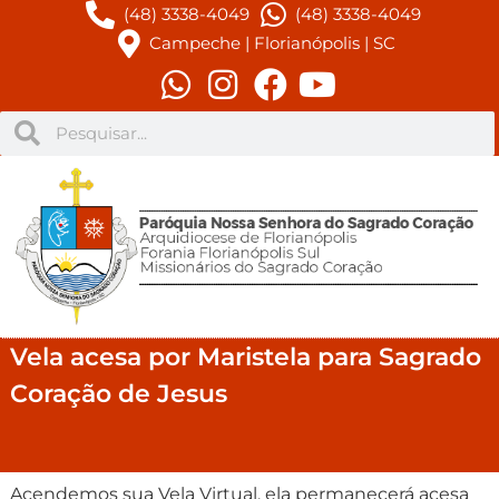
(48) 3338-4049
(48) 3338-4049
Campeche | Florianópolis | SC
Vela acesa por Maristela para Sagrado
Coração de Jesus
Acendemos sua Vela Virtual, ela permanecerá acesa