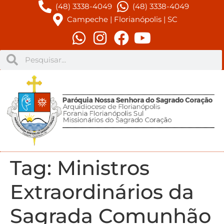
(48) 3338-4049
(48) 3338-4049
Campeche | Florianópolis | SC
Tag:
Ministros
Extraordinários da
Sagrada Comunhão