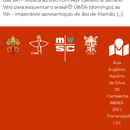
das 18h – Música ao vivo com Adir Gaiteiro & Serrano
Véio para esquentar o arraiá!
08/06 (domingo), às
15h – Imperdível apresentação de Boi de Mamão, […]
Rua
Eugênio
Raulino
da Silva,
95
Campeche
88063-
255 |
Florianópol
| SC