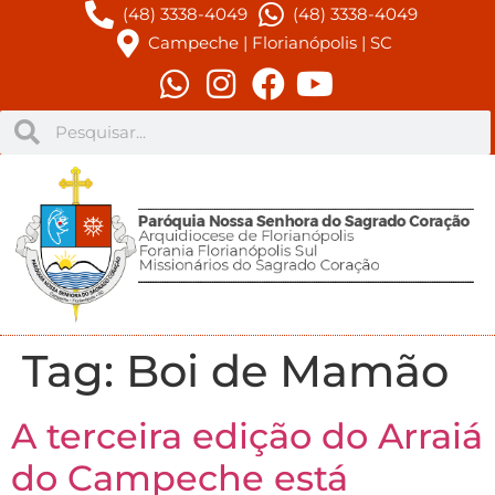
(48) 3338-4049
(48) 3338-4049
Campeche | Florianópolis | SC
Tag:
Boi de Mamão
A terceira edição do Arraiá
do Campeche está