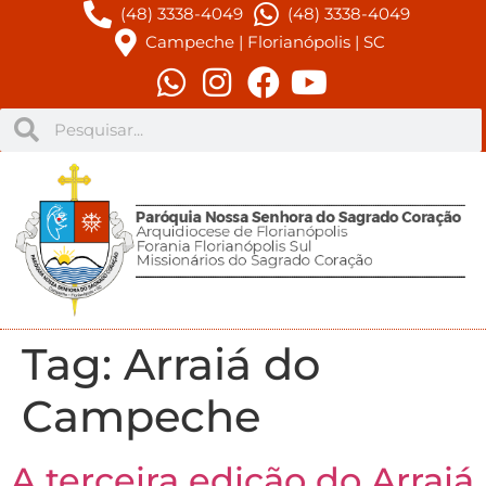
(48) 3338-4049
(48) 3338-4049
Campeche | Florianópolis | SC
Tag:
Arraiá do
Campeche
A terceira edição do Arraiá