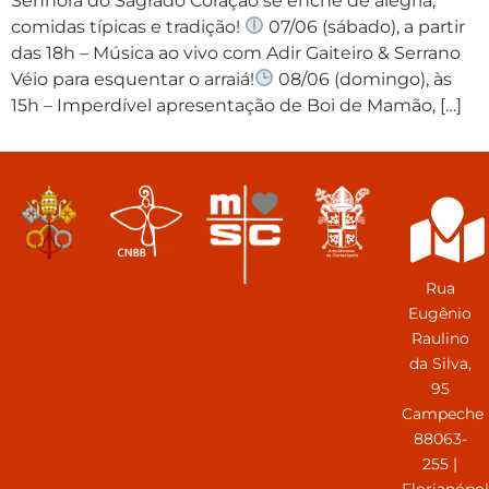
Senhora do Sagrado Coração se enche de alegria,
comidas típicas e tradição!
07/06 (sábado), a partir
das 18h – Música ao vivo com Adir Gaiteiro & Serrano
Véio para esquentar o arraiá!
08/06 (domingo), às
15h – Imperdível apresentação de Boi de Mamão, […]
Rua
Eugênio
Raulino
da Silva,
95
Campeche
88063-
255 |
Florianópol