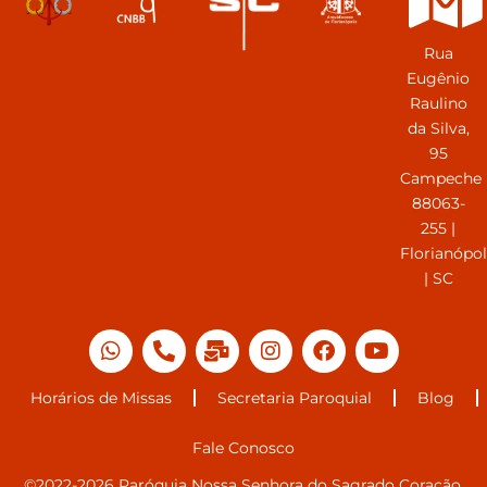
Rua
Eugênio
Raulino
da Silva,
95
Campeche
88063-
255 |
Florianópol
| SC
Horários de Missas
Secretaria Paroquial
Blog
Fale Conosco
©2022-2026 Paróquia Nossa Senhora do Sagrado Coração.